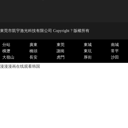
東莞市凱宇激光科技有限公司 Copyright ? 版權所有
分站
廣東
東莞
東城
南城
橫瀝
橋頭
謝崗
東坑
常平
大嶺山
長安
虎門
厚街
沙田
漫漫漫画在线观看韩国