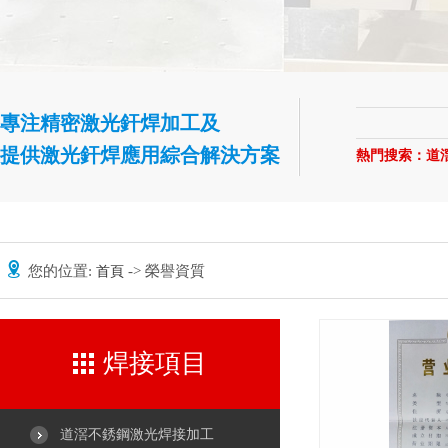
專注精密激光釬焊加工及
提供激光釬焊應用綜合解決方案
熱門搜索：
道
您的位置:
-> 榮譽資質
首頁
焊接項目
道滘不銹鋼激光焊接加工