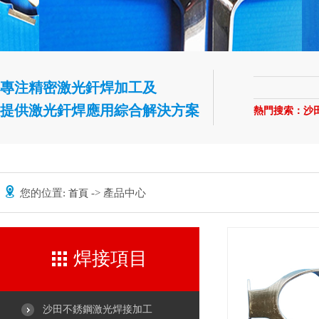
專注精密激光釬焊加工及
提供激光釬焊應用綜合解決方案
熱門搜索：
沙
您的位置:
-> 產品中心
首頁
焊接項目
沙田不銹鋼激光焊接加工