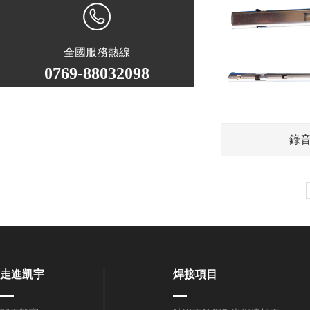
全國服務熱線
0769-88032098
錄
走進凱宇
焊接項目