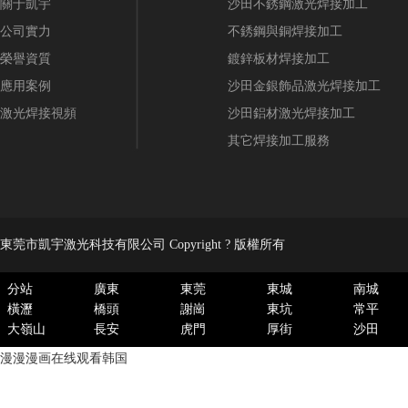
關于凱宇
沙田不銹鋼激光焊接加工
公司實力
不銹鋼與銅焊接加工
榮譽資質
鍍鋅板材焊接加工
應用案例
沙田金銀飾品激光焊接加工
激光焊接視頻
沙田鋁材激光焊接加工
其它焊接加工服務
東莞市凱宇激光科技有限公司 Copyright ? 版權所有
分站
廣東
東莞
東城
南城
橫瀝
橋頭
謝崗
東坑
常平
大嶺山
長安
虎門
厚街
沙田
漫漫漫画在线观看韩国