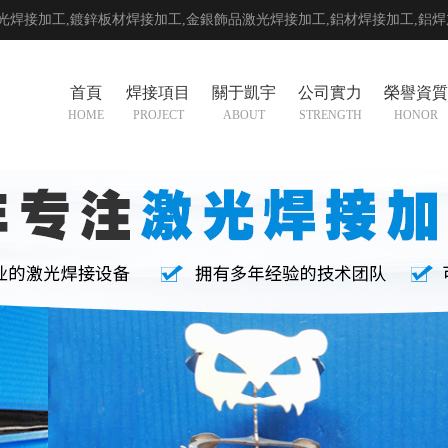
光焊接加工,鍍鋅板材焊接加工,金銀飾品激光焊接加工,
鋁材焊接加工
,
鋁焊
首頁
焊接項目
關于凱宇
公司實力
榮譽資質
HOME
PROJECT
ABOUT
STRENGTH
HONOR