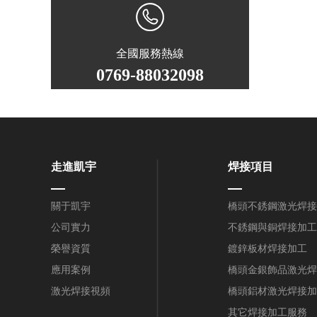
全國服務熱線
0769-88032098
走進凱宇
焊接項目
關于凱宇
橋頭不銹鋼激光焊接
公司實力
不銹鋼與銅焊接加工
榮譽資質
鍍鋅板材焊接加工
應用案例
橋頭金銀飾品激光焊
激光焊接視頻
橋頭鋁材激光焊接加
其它焊接加工服務