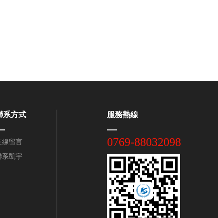
聯系方式
服務熱線
0769-88032098
在線留言
聯系凱宇