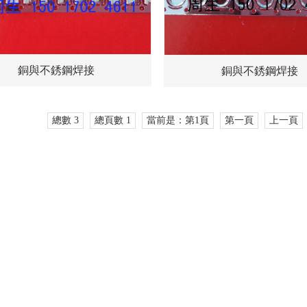
銅與不銹鋼焊接
銅與不銹鋼焊接
總數 3
總頁數 1
當前是：第1頁
第一頁
上一頁