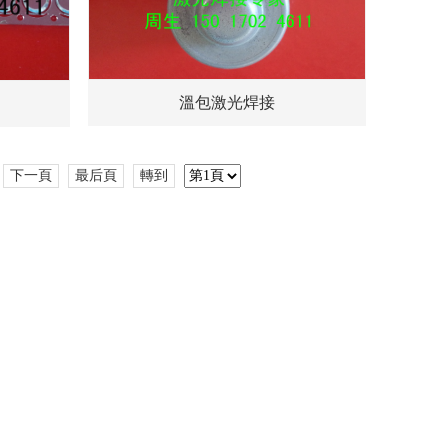
溫包激光焊接
下一頁
最后頁
轉到