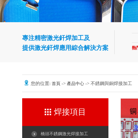
專注精密激光釬焊加工及
提供激光釬焊應用綜合解決方案
熱
您的位置:
->
-> 不銹鋼與銅焊接加工
首頁
產品中心
焊接項目
橋頭不銹鋼激光焊接加工