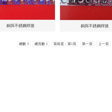
銅與不銹鋼焊接
銅與不銹鋼焊接
總數 3
總頁數 1
當前是：第1頁
第一頁
上一頁