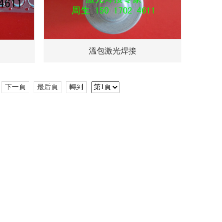
溫包激光焊接
下一頁
最后頁
轉到