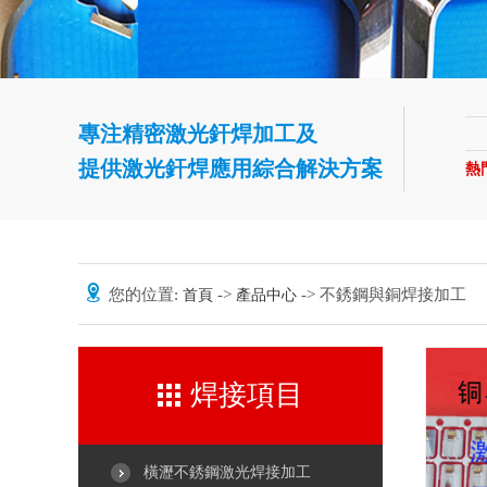
專注精密激光釬焊加工及
提供激光釬焊應用綜合解決方案
熱
您的位置:
->
-> 不銹鋼與銅焊接加工
首頁
產品中心
焊接項目
橫瀝不銹鋼激光焊接加工