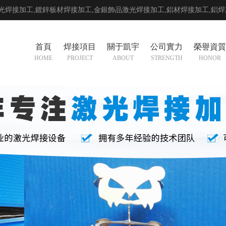
光焊接加工,鍍鋅板材焊接加工,金銀飾品激光焊接加工,
鋁材焊接加工
,
鋁焊
首頁
焊接項目
關于凱宇
公司實力
榮譽資質
HOME
PROJECT
ABOUT
STRENGTH
HONOR