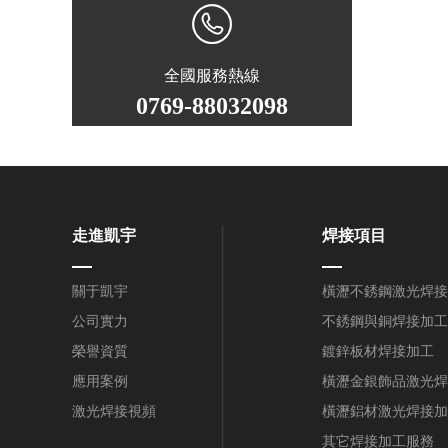
全國服務熱線
0769-88032098
走進凱宇
焊接項目
關于凱宇
橫瀝不銹鋼激光焊接
公司實力
不銹鋼與銅焊接加工
榮譽資質
鍍鋅板材焊接加工
應用案例
橫瀝金銀飾品激光焊
激光焊接視頻
橫瀝鋁材激光焊接加
其它焊接加工服務