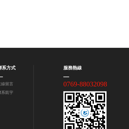
聯系方式
服務熱線
0769-88032098
在線留言
聯系凱宇