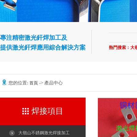
專注精密激光釬焊加工及
提供激光釬焊應用綜合解決方案
熱門搜索：
大
您的位置:
-> 產品中心
首頁
焊接項目
大嶺山不銹鋼激光焊接加工