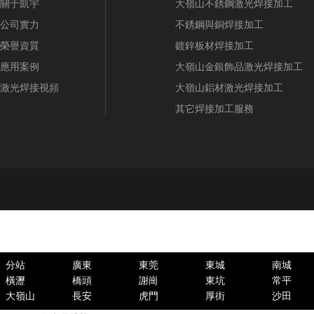
關于凱宇
大嶺山不銹鋼激光焊接加工
公司實力
不銹鋼與銅焊接加工
榮譽資質
鍍鋅板材焊接加工
應用案例
大嶺山金銀飾品激光焊接加工
激光焊接視頻
大嶺山鋁材激光焊接加工
其它焊接加工服務
分站
廣東
東莞
東城
南城
橫瀝
橋頭
謝崗
東坑
常平
大嶺山
長安
虎門
厚街
沙田