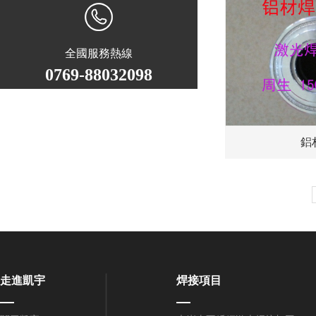
全國服務熱線
0769-88032098
鋁
走進凱宇
焊接項目