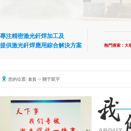
專注精密激光釬焊加工及
提供激光釬焊應用綜合解決方案
熱門搜索：
大
您的位置:
-> 關于凱宇
首頁