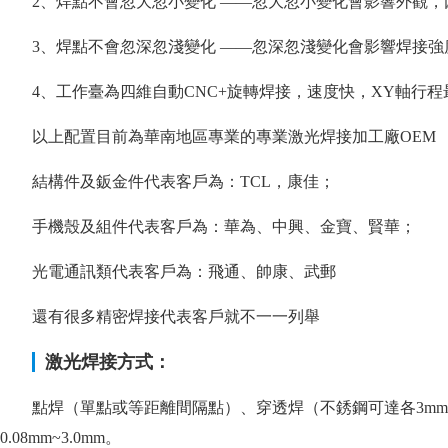
2、焊點不會忽大忽小變化 ——忽大忽小變化會影響外觀，
3、焊點不會忽深忽淺變化 ——忽深忽淺變化會影響焊接強
4、工作臺為四維自動CNC+旋轉焊接，速度快，XY軸行程最大為
以上配置目前為華南地區專業的專業激光焊接加工廠OEM
結構件及鈑金件代表客戶為：TCL，康佳；
手機殼及組件代表客戶為：華為、中興、金寶、賢華；
光電通訊類代表客戶為：飛通、帥康、武郵
還有很多精密焊接代表客戶就不一一列舉
激光焊接方式：
點焊（單點或等距離間隔點）、穿透焊（不銹鋼可達各3mm厚的
0.08mm~3.0mm。