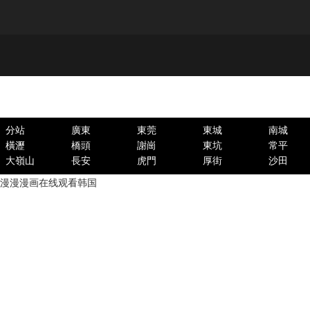
分站
廣東
東莞
東城
南城
橫瀝
橋頭
謝崗
東坑
常平
大嶺山
長安
虎門
厚街
沙田
漫漫漫画在线观看韩国