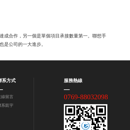
達成合作，另一個是單個項目承接數量第一。聯想手
也是公司的一大進步。
聯系方式
服務熱線
0769-88032098
在線留言
聯系凱宇