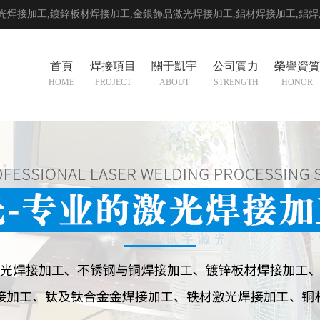
光焊接加工,鍍鋅板材焊接加工,金銀飾品激光焊接加工,
鋁材焊接加工
,
鋁焊
首頁
焊接項目
關于凱宇
公司實力
榮譽資質
HOME
PROJECT
ABOUT
STRENGTH
HONOR