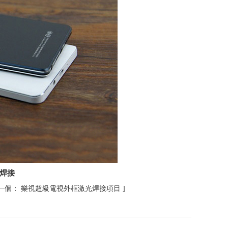
焊接
一個：
樂視超級電視外框激光焊接項目
]