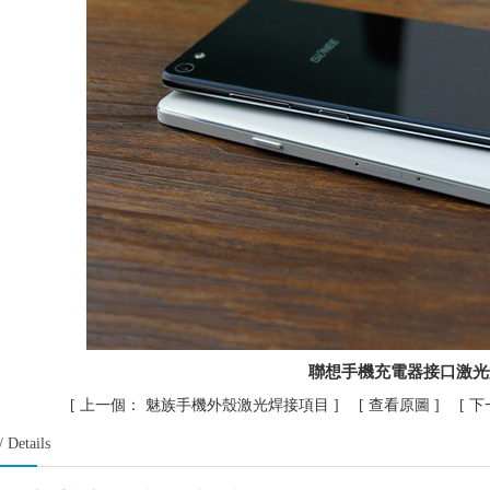
聯想手機充電器接口激光
[
上一個：
魅族手機外殼激光焊接項目
] [
查看原圖
] [
下
/ Details