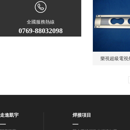
全國服務熱線
0769-88032098
樂視超級電視
走進凱宇
焊接項目