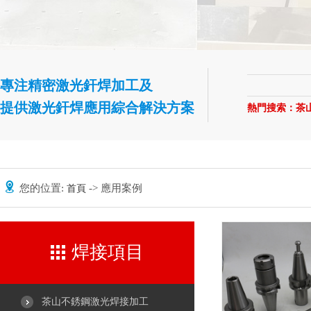
專注精密激光釬焊加工及
提供激光釬焊應用綜合解決方案
熱門搜索：
茶
您的位置:
-> 應用案例
首頁
焊接項目
茶山不銹鋼激光焊接加工