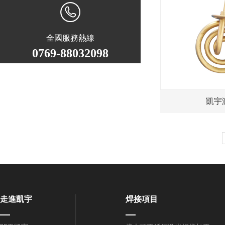
全國服務熱線
0769-88032098
凱宇
走進凱宇
焊接項目