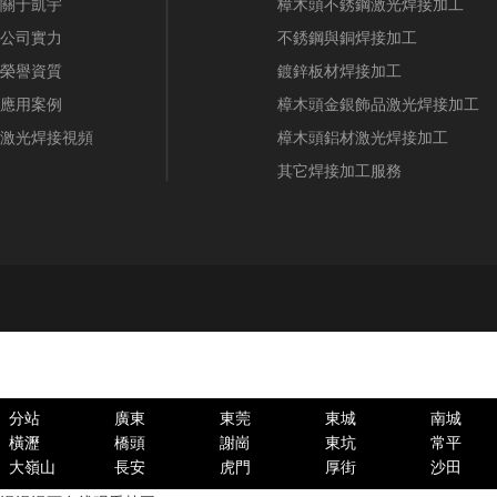
關于凱宇
樟木頭不銹鋼激光焊接加工
公司實力
不銹鋼與銅焊接加工
榮譽資質
鍍鋅板材焊接加工
應用案例
樟木頭金銀飾品激光焊接加工
激光焊接視頻
樟木頭鋁材激光焊接加工
其它焊接加工服務
分站
廣東
東莞
東城
南城
橫瀝
橋頭
謝崗
東坑
常平
大嶺山
長安
虎門
厚街
沙田