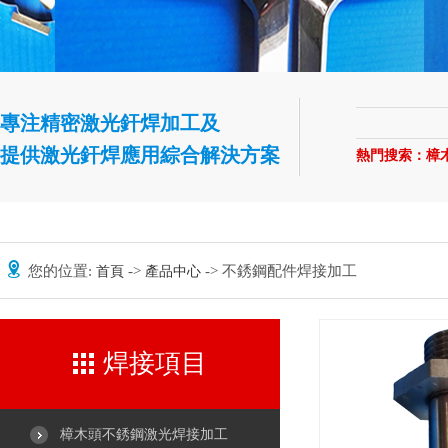
專注精密激光釬焊加工及
提供激光釬焊應用綜合解決方案
熱門搜索：
樟
您的位置:
->
-> 不銹鋼配件焊接加工
首頁
產品中心
焊接項目
樟木頭不銹鋼激光焊接加工