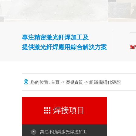
專注精密激光釬焊加工及
提供激光釬焊應用綜合解決方案
熱
您的位置:
->
-> 組織機構代碼證
首頁
榮譽資質
焊接項目
萬江不銹鋼激光焊接加工