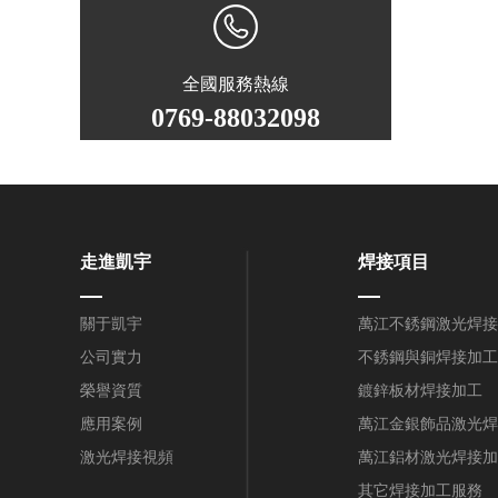
全國服務熱線
0769-88032098
走進凱宇
焊接項目
關于凱宇
萬江不銹鋼激光焊接
公司實力
不銹鋼與銅焊接加工
榮譽資質
鍍鋅板材焊接加工
應用案例
萬江金銀飾品激光焊
激光焊接視頻
萬江鋁材激光焊接加
其它焊接加工服務