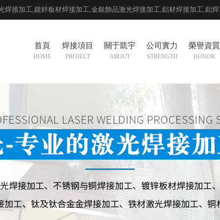
光焊接加工,鍍鋅板材焊接加工,金銀飾品激光焊接加工,
鋁材焊接加工
,
鋁焊
首頁
焊接項目
關于凱宇
公司實力
榮譽資質
HOME
PROJECT
ABOUT
STRENGTH
HONOR