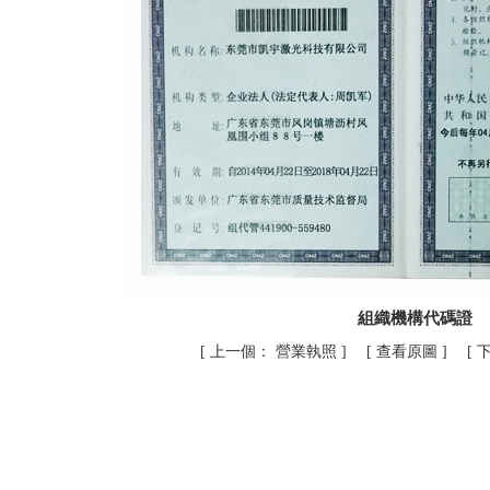
組織機構代碼證
[
上一個：
營業執照
] [
查看原圖
] [