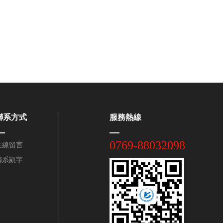
聯系方式
服務熱線
0769-88032098
在線留言
聯系凱宇