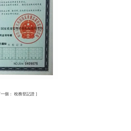
下一個：
稅務登記證
]