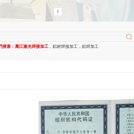
1
門搜索：
萬江激光焊接加工
，
鋁材焊接加工
，
鋁焊加工