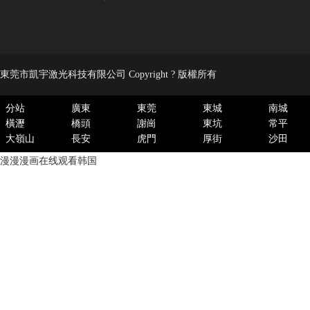
東莞市凱宇激光科技有限公司 Copyright ? 版權所有
分站
廣東
東莞
東城
南城
橫瀝
橋頭
謝崗
東坑
常平
大嶺山
長安
虎門
厚街
沙田
漫漫漫画在线观看韩国