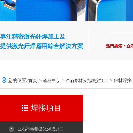
專注精密激光釬焊加工及
提供激光釬焊應用綜合解決方案
熱門搜索：
企
您的位置:
->
->
-> 鋁材焊接
首頁
產品中心
企石鋁材激光焊接加工
焊接項目
企石不銹鋼激光焊接加工