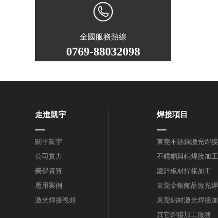
全國服務熱線
0769-88032098
走進凱宇
焊接項目
關于凱宇
東莞不銹鋼激光焊接
公司實力
不銹鋼與銅焊接加工
榮譽資質
鍍鋅板材焊接加工
應用案例
東莞金銀飾品激光焊
激光焊接視頻
東莞鋁材激光焊接加
其它焊接加工服務