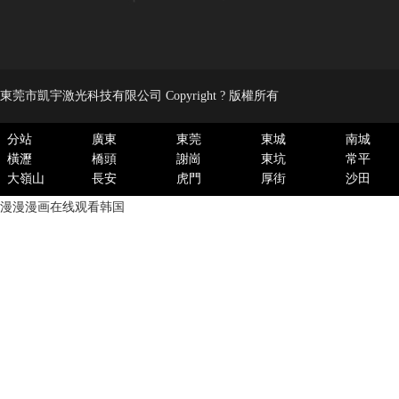
東莞市凱宇激光科技有限公司 Copyright ? 版權所有
分站
廣東
東莞
東城
南城
橫瀝
橋頭
謝崗
東坑
常平
大嶺山
長安
虎門
厚街
沙田
漫漫漫画在线观看韩国