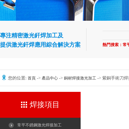
專注精密激光釬焊加工及
提供激光釬焊應用綜合解決方案
熱門搜索：
常
您的位置:
->
->
-> 紫銅手術刀焊
首頁
產品中心
銅材焊接激光加工
焊接項目
常平不銹鋼激光焊接加工